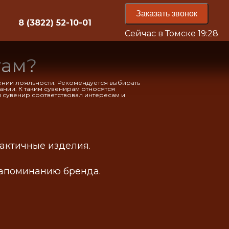
Заказать звонок
8 (3822) 52-10-01
Сейчас в Томске
19:28
там?
нии лояльности. Рекомендуется выбирать
ании. К таким сувенирам относятся
 сувенир соответствовал интересам и
рактичные изделия.
запоминанию бренда.