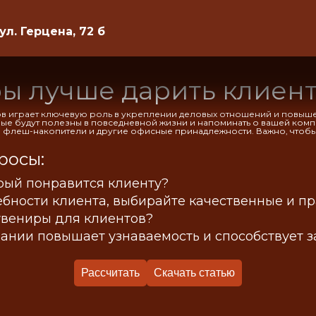
 ул. Герцена, 72 б
ры лучше дарить клиен
в играет ключевую роль в укреплении деловых отношений и повыше
рые будут полезны в повседневной жизни и напоминать о вашей комп
 флеш-накопители и другие офисные принадлежности. Важно, чтобы
росы:
орый понравится клиенту?
ебности клиента, выбирайте качественные и п
увениры для клиентов?
пании повышает узнаваемость и способствует 
Рассчитать
Скачать статью