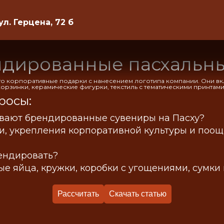
ул. Герцена, 72 б
ендированные пасхальн
то корпоративные подарки с нанесением логотипа компании. Они в
орзинки, керамические фигурки, текстиль с тематическими принтам
росы:
ывают брендированные сувениры на Пасху?
, укрепления корпоративной культуры и поощ
ендировать?
е яйца, кружки, коробки с угощениями, сумки 
Рассчитать
Скачать статью