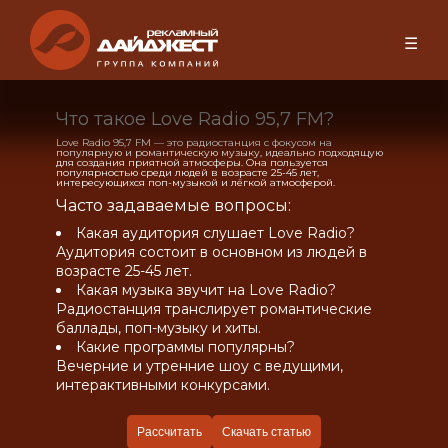
☰
Что такое Love Radio 95,7 FM?
Love Radio 95,7 FM — это радиостанция с фокусом на
популярную и романтическую музыку, идеально подходящую
для создания приятной атмосферы. Она пользуется
популярностью среди людей в возрасте 25-45 лет,
интересующихся поп-музыкой и лёгкой атмосферой.
Часто задаваемые вопросы:
Какая аудитория слушает Love Radio?
Аудитория состоит в основном из людей в
возрасте 25-45 лет.
Какая музыка звучит на Love Radio?
Радиостанция транслирует романтические
баллады, поп-музыку и хиты.
Какие программы популярны?
Вечерние и утренние шоу с ведущими,
интерактивными конкурсами.
Рассчитать
Скачать статью