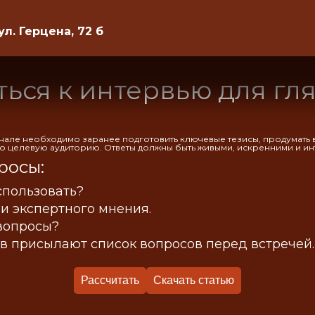
ул. Герцена, 72 б
ться к интервью для гл
але необходимо заранее подготовить ключевые тезисы, продумать в
его целевую аудиторию. Ответы должны быть живыми, искренними и и
росы:
спользовать?
и экспертного мнения.
вопросы?
в присылают список вопросов перед встречей.
Рассчитать
Скачать статью