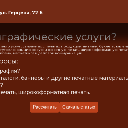
 ул. Герцена, 72 б
играфические услуги?
тр услуг, связанных с печатью продукции: визитки, буклеты, календ
ут включать цифровую и офсетную печать, широкоформатную печать
кламы, маркетинга и деловой коммуникации.
росы:
графия?
каталоги, баннеры и другие печатные материалы
т?
печать, широкоформатная печать.
Рассчитать
Скачать статью